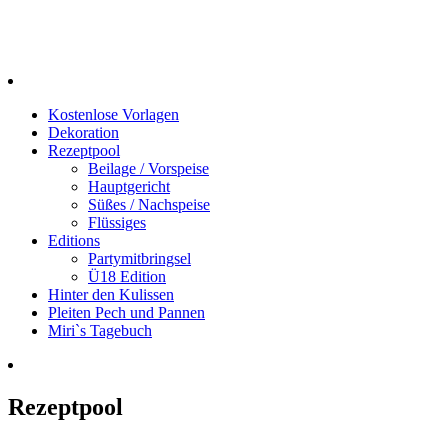
Kostenlose Vorlagen
Dekoration
Rezeptpool
Beilage / Vorspeise
Hauptgericht
Süßes / Nachspeise
Flüssiges
Editions
Partymitbringsel
Ü18 Edition
Hinter den Kulissen
Pleiten Pech und Pannen
Miri`s Tagebuch
Rezeptpool