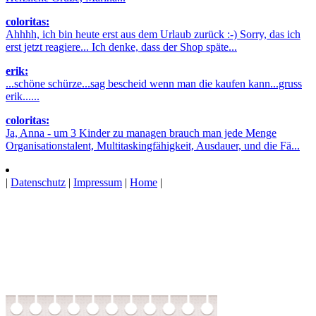
coloritas:
Ahhhh, ich bin heute erst aus dem Urlaub zurück :-) Sorry, das ich
erst jetzt reagiere... Ich denke, dass der Shop späte...
erik:
...schöne schürze...sag bescheid wenn man die kaufen kann...gruss
erik......
coloritas:
Ja, Anna - um 3 Kinder zu managen brauch man jede Menge
Organisationstalent, Multitaskingfähigkeit, Ausdauer, und die Fä...
|
Datenschutz
|
Impressum
|
Home
|