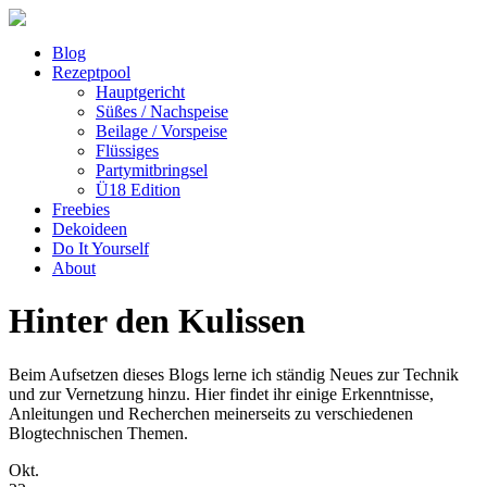
Blog
Rezeptpool
Hauptgericht
Süßes / Nachspeise
Beilage / Vorspeise
Flüssiges
Partymitbringsel
Ü18 Edition
Freebies
Dekoideen
Do It Yourself
About
Hinter den Kulissen
Beim Aufsetzen dieses Blogs lerne ich ständig Neues zur Technik
und zur Vernetzung hinzu. Hier findet ihr einige Erkenntnisse,
Anleitungen und Recherchen meinerseits zu verschiedenen
Blogtechnischen Themen.
Okt.