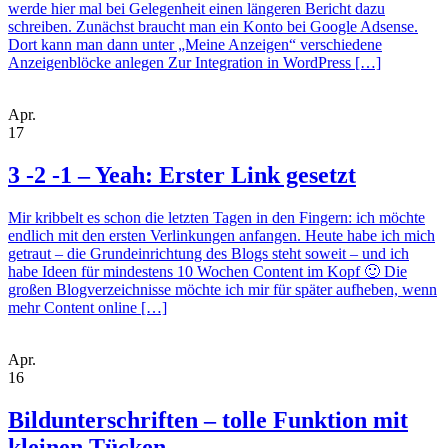
werde hier mal bei Gelegenheit einen längeren Bericht dazu
schreiben. Zunächst braucht man ein Konto bei Google Adsense.
Dort kann man dann unter „Meine Anzeigen“ verschiedene
Anzeigenblöcke anlegen Zur Integration in WordPress […]
Apr.
17
3 -2 -1 – Yeah: Erster Link gesetzt
Mir kribbelt es schon die letzten Tagen in den Fingern: ich möchte
endlich mit den ersten Verlinkungen anfangen. Heute habe ich mich
getraut – die Grundeinrichtung des Blogs steht soweit – und ich
habe Ideen für mindestens 10 Wochen Content im Kopf 🙂 Die
großen Blogverzeichnisse möchte ich mir für später aufheben, wenn
mehr Content online […]
Apr.
16
Bildunterschriften – tolle Funktion mit
kleinen Tücken…