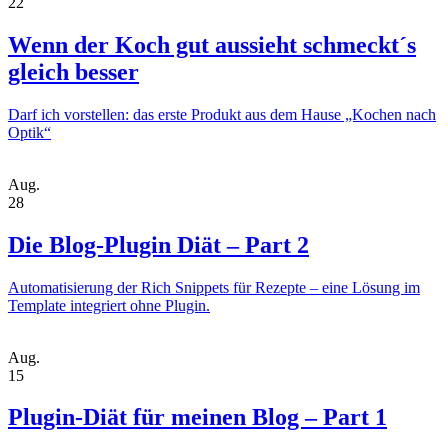
22
Wenn der Koch gut aussieht schmeckt´s
gleich besser
Darf ich vorstellen: das erste Produkt aus dem Hause „Kochen nach
Optik“
Aug.
28
Die Blog-Plugin Diät – Part 2
Automatisierung der Rich Snippets für Rezepte – eine Lösung im
Template integriert ohne Plugin.
Aug.
15
Plugin-Diät für meinen Blog – Part 1