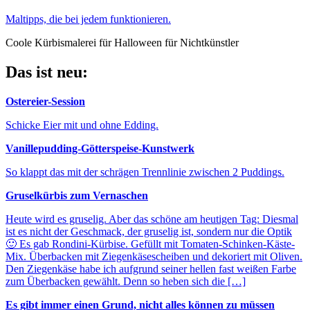
Maltipps, die bei jedem funktionieren.
Coole Kürbismalerei für Halloween für Nichtkünstler
Das ist neu:
Ostereier-Session
Schicke Eier mit und ohne Edding.
Vanillepudding-Götterspeise-Kunstwerk
So klappt das mit der schrägen Trennlinie zwischen 2 Puddings.
Gruselkürbis zum Vernaschen
Heute wird es gruselig. Aber das schöne am heutigen Tag: Diesmal
ist es nicht der Geschmack, der gruselig ist, sondern nur die Optik
🙂 Es gab Rondini-Kürbise. Gefüllt mit Tomaten-Schinken-Käste-
Mix. Überbacken mit Ziegenkäsescheiben und dekoriert mit Oliven.
Den Ziegenkäse habe ich aufgrund seiner hellen fast weißen Farbe
zum Überbacken gewählt. Denn so heben sich die […]
Es gibt immer einen Grund, nicht alles können zu müssen