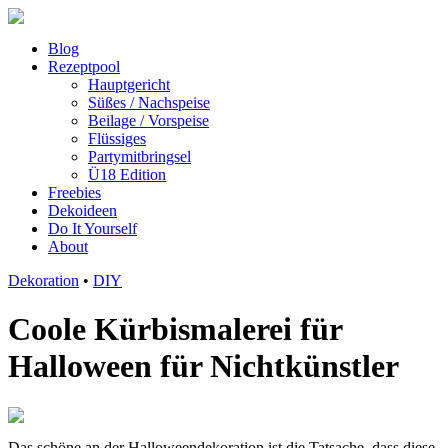
Blog
Rezeptpool
Hauptgericht
Süßes / Nachspeise
Beilage / Vorspeise
Flüssiges
Partymitbringsel
Ü18 Edition
Freebies
Dekoideen
Do It Yourself
About
Dekoration
•
DIY
Coole Kürbismalerei für
Halloween für Nichtkünstler
Das schöne an der Halloweendekoration ist die Tatsache, dass diese