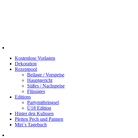
Kostenlose Vorlagen
Dekoration
Rezeptpool
Beilage / Vorspeise
Hauptgericht
Süßes / Nachspeise
Flüssiges
Editions
Partymitbringsel
Ü18 Edition
Hinter den Kulissen
Pleiten Pech und Pannen
Miri`s Tagebuch