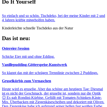
Do It Yourself
So einfach und so schön. Tischdeko, bei der meine Kinder mit 2 und
4 Jahren kräftig mitgeholfen haben.
Kinderleichte schnelle Tischdeko aus der Natur
Das ist neu:
Ostereier-Session
Schicke Eier mit und ohne Edding.
Vanillepudding-Götterspeise-Kunstwerk
So klappt das mit der schrägen Trennlinie zwischen 2 Puddings.
Gruselkürbis zum Vernaschen
Heute wird es gruselig. Aber das schöne am heutigen Tag: Diesmal
ist es nicht der Geschmack, der gruselig ist, sondern nur die Optik
🙂 Es gab Rondini-Kürbise. Gefüllt mit Tomaten-Schinken-Käste-
Mix. Überbacken mit Ziegenkäsescheiben und dekoriert mit Oliven.
Den Ziegenkäse habe ich aufgrund seiner hellen fast weißen Farbe