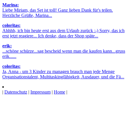
Marina:
Liebe Miriam, das Set ist toll! Ganz lieben Dank für's teilen.
Herzliche Grüße, Marina...
coloritas:
Ahhhh, ich bin heute erst aus dem Urlaub zurück :-) Sorry, das ich
erst jetzt reagiere... Ich denke, dass der Shop späte...
erik:
...schöne schürze...sag bescheid wenn man die kaufen kann...gruss
erik......
coloritas:
Ja, Anna - um 3 Kinder zu managen brauch man jede Menge
Organisationstalent, Multitaskingfähigkeit, Ausdauer, und die Fä...
|
Datenschutz
|
Impressum
|
Home
|