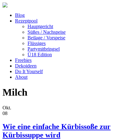
Blog
Rezeptpool
Hauptgericht
Süßes / Nachspeise
Beilage / Vorspeise
Flüssiges
Partymitbringsel
Ü18 Edition
Freebies
Dekoideen
Do It Yourself
About
Milch
Okt.
08
Wie eine einfache Kürbissoße zur
Kürbissuppe wird