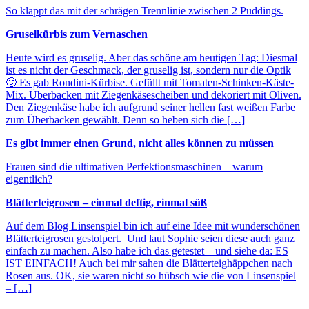
So klappt das mit der schrägen Trennlinie zwischen 2 Puddings.
Gruselkürbis zum Vernaschen
Heute wird es gruselig. Aber das schöne am heutigen Tag: Diesmal
ist es nicht der Geschmack, der gruselig ist, sondern nur die Optik
🙂 Es gab Rondini-Kürbise. Gefüllt mit Tomaten-Schinken-Käste-
Mix. Überbacken mit Ziegenkäsescheiben und dekoriert mit Oliven.
Den Ziegenkäse habe ich aufgrund seiner hellen fast weißen Farbe
zum Überbacken gewählt. Denn so heben sich die […]
Es gibt immer einen Grund, nicht alles können zu müssen
Frauen sind die ultimativen Perfektionsmaschinen – warum
eigentlich?
Blätterteigrosen – einmal deftig, einmal süß
Auf dem Blog Linsenspiel bin ich auf eine Idee mit wunderschönen
Blätterteigrosen gestolpert. Und laut Sophie seien diese auch ganz
einfach zu machen. Also habe ich das getestet – und siehe da: ES
IST EINFACH! Auch bei mir sahen die Blätterteighäppchen nach
Rosen aus. OK, sie waren nicht so hübsch wie die von Linsenspiel
– […]