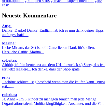
Schokopudding komplett selbstgemacht – superschnell und ganz
easy.
Neueste Kommentare
Anja:
Danke! Danke! Danke! Endlich hab ich es nun dank deiner Tipps
auch geschafft!...
Marina:
Liebe Miriam, das Set ist toll! Ganz lieben Dank für's teilen.
Herzliche Grüße, Marina...
coloritas:
Ahhhh, ich bin heute erst aus dem Urlaub zurück :-) Sorry, das ich
erst jetzt reagiere... Ich denke, dass der Shop späte...
erik:
...schöne schürze...sag bescheid wenn man die kaufen kann...gruss
erik......
coloritas:
Ja, Anna - um 3 Kinder zu managen brauch man jede Menge
Organisationstalent, Multitaskingfähigkeit, Ausdauer, und die Fä...