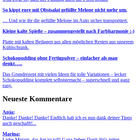
So kippt eure mit Obstsalat gefüllte Melone nicht mehr um.
… Und wie ihr die gefüllte Melone im Auto sicher transportiert.
Kleine kalte Spieße – zusammengestellt nach Farbharmonie :-)
Platte mit kalten Beilagen aus allen möglichen Resten aus unserem
Kühlschrank.
Schokopudding ohne Fertigpulver – einfacher als man
denkt…..
Das Grundrezept mit vielen Ideen für tolle Variationen – lecker
Schokopudding komplett selbstgemacht – superschnell und ganz
easy.
Neueste Kommentare
Anja:
Danke! Danke! Danke! Endlich hab ich es nun dank deiner Tipps
auch geschafft!...
Marina:
Liebe Miriam, das Set ist toll! Ganz lieben Dank für's teilen.