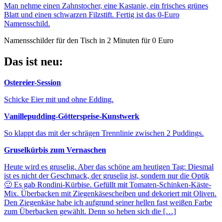
Man nehme einen Zahnstocher, eine Kastanie, ein frisches grünes
Blatt und einen schwarzen Filzstift. Fertig ist das 0-Euro
Namensschild.
Namensschilder für den Tisch in 2 Minuten für 0 Euro
Das ist neu:
Ostereier-Session
Schicke Eier mit und ohne Edding.
Vanillepudding-Götterspeise-Kunstwerk
So klappt das mit der schrägen Trennlinie zwischen 2 Puddings.
Gruselkürbis zum Vernaschen
Heute wird es gruselig. Aber das schöne am heutigen Tag: Diesmal
ist es nicht der Geschmack, der gruselig ist, sondern nur die Optik
🙂 Es gab Rondini-Kürbise. Gefüllt mit Tomaten-Schinken-Käste-
Mix. Überbacken mit Ziegenkäsescheiben und dekoriert mit Oliven.
Den Ziegenkäse habe ich aufgrund seiner hellen fast weißen Farbe
zum Überbacken gewählt. Denn so heben sich die […]