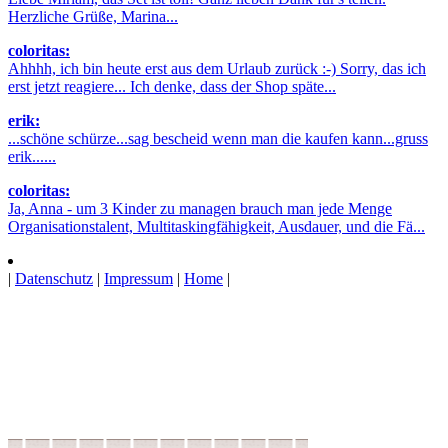
Herzliche Grüße, Marina...
coloritas:
Ahhhh, ich bin heute erst aus dem Urlaub zurück :-) Sorry, das ich
erst jetzt reagiere... Ich denke, dass der Shop späte...
erik:
...schöne schürze...sag bescheid wenn man die kaufen kann...gruss
erik......
coloritas:
Ja, Anna - um 3 Kinder zu managen brauch man jede Menge
Organisationstalent, Multitaskingfähigkeit, Ausdauer, und die Fä...
|
Datenschutz
|
Impressum
|
Home
|