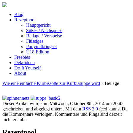
Blog
Rezeptpool
Hauptgericht
Süßes / Nachspeise
Beilage / Vorspeise
Flüssiges
Partymitbringsel
Ü18 Edition
Freebies
Dekoideen
Do It Yourself
About
Wie eine einfache Kürbissoße zur Kürbissuppe wird
» Beilage
Dieser Artikel wurde am Mittwoch, Oktober 8th, 2014 um 20:42
geschrieben und abgelegt unter: . Mit dem
RSS 2.0
feed kannst Du
die Kommentare verfolgen. Kommentare und Pings sind derzeit
nicht erlaubt.
Rezeptpool