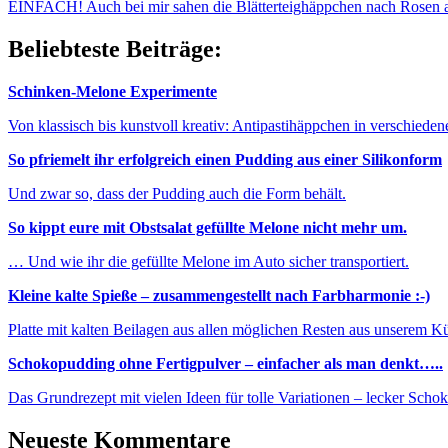
EINFACH! Auch bei mir sahen die Blätterteighäppchen nach Rosen au
Beliebteste Beiträge:
Schinken-Melone Experimente
Von klassisch bis kunstvoll kreativ: Antipastihäppchen in verschieden
So pfriemelt ihr erfolgreich einen Pudding aus einer Silikonform
Und zwar so, dass der Pudding auch die Form behält.
So kippt eure mit Obstsalat gefüllte Melone nicht mehr um.
… Und wie ihr die gefüllte Melone im Auto sicher transportiert.
Kleine kalte Spieße – zusammengestellt nach Farbharmonie :-)
Platte mit kalten Beilagen aus allen möglichen Resten aus unserem K
Schokopudding ohne Fertigpulver – einfacher als man denkt…..
Das Grundrezept mit vielen Ideen für tolle Variationen – lecker Sch
Neueste Kommentare