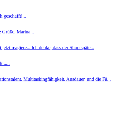
 geschafft!...
he Grüße, Marina...
jetzt reagiere... Ich denke, dass der Shop späte...
......
nstalent, Multitaskingfähigkeit, Ausdauer, und die Fä...