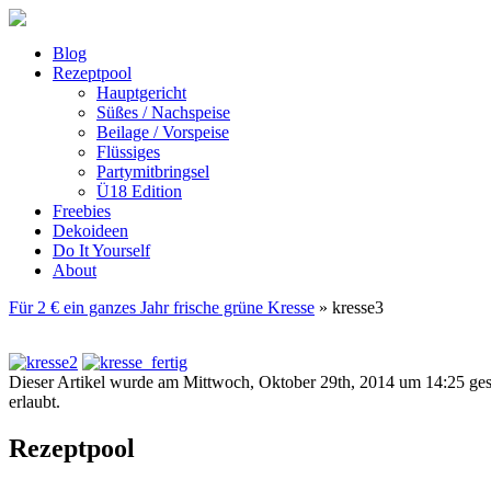
Blog
Rezeptpool
Hauptgericht
Süßes / Nachspeise
Beilage / Vorspeise
Flüssiges
Partymitbringsel
Ü18 Edition
Freebies
Dekoideen
Do It Yourself
About
Für 2 € ein ganzes Jahr frische grüne Kresse
» kresse3
Dieser Artikel wurde am Mittwoch, Oktober 29th, 2014 um 14:25 ges
erlaubt.
Rezeptpool