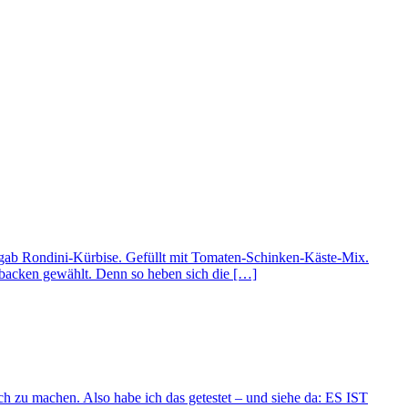
Es gab Rondini-Kürbise. Gefüllt mit Tomaten-Schinken-Käste-Mix.
rbacken gewählt. Denn so heben sich die […]
ch zu machen. Also habe ich das getestet – und siehe da: ES IST