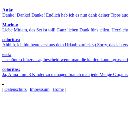
Anja:
Danke! Danke! Danke! Endlich hab ich es nun dank deiner Tipps auch
Marina:
Liebe Miriam, das Set ist toll! Ganz lieben Dank für's teilen. Herzlic
coloritas:
Ahhhh, ich bin heute erst aus dem Urlaub zurück :-) Sorry, das ich erst 
erik:
...schöne schürze...sag bescheid wenn man die kaufen kann...gruss erik
coloritas:
Ja, Anna - um 3 Kinder zu managen brauch man jede Menge Organisatio
|
Datenschutz
|
Impressum
|
Home
|