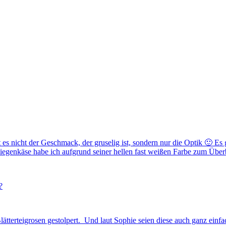
t es nicht der Geschmack, der gruselig ist, sondern nur die Optik 🙂 
iegenkäse habe ich aufgrund seiner hellen fast weißen Farbe zum Übe
?
tterteigrosen gestolpert. Und laut Sophie seien diese auch ganz einfa