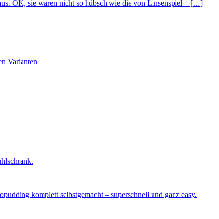
s. OK, sie waren nicht so hübsch wie die von Linsenspiel – […]
en Varianten
ühlschrank.
okopudding komplett selbstgemacht – superschnell und ganz easy.