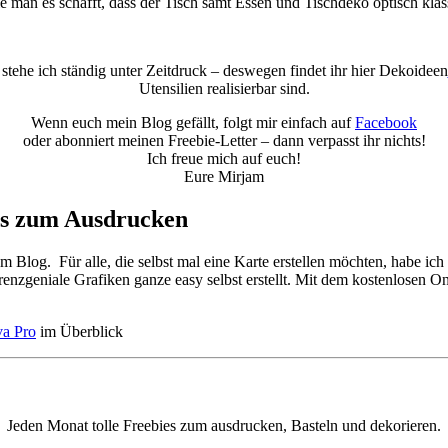
e man es schafft, dass der Tisch samt Essen und Tischdeko optisch klas
 stehe ich ständig unter Zeitdruck – deswegen findet ihr hier Dekoideen
Utensilien realisierbar sind.
Wenn euch mein Blog gefällt, folgt mir einfach auf
Facebook
oder abonniert meinen Freebie-Letter – dann verpasst ihr nichts!
Ich freue mich auf euch!
Eure Mirjam
ets zum Ausdrucken
 Blog. Für alle, die selbst mal eine Karte erstellen möchten, habe ich
renzgeniale Grafiken ganze easy selbst erstellt. Mit dem kostenlosen On
a Pro
im Überblick
Jeden Monat tolle Freebies zum ausdrucken, Basteln und dekorieren.