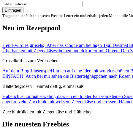
E-Mail Adresse
Trage dich einfach in unseren Freebie-Letter ein und erhalte jeden Monat tolle Vor
Neu im Rezeptpool
Heute wird es gruselig. Aber das schöne am heutigen Tag: Diesmal is
Überbacken mit Ziegenkäsescheiben und dekoriert mit Oliven. Den Z
Gruselkürbis zum Vernaschen
Auf dem Blog Linsenspiel bin ich auf eine Idee mit wunderschönen Blä
EINFACH! Auch bei mir sahen die Blätterteighäppchen nach Rosen au
Blätterteigrosen – einmal deftig, einmal süß
Habe ich schonmal erwähnt, dass ich ein totaler Fan von kleinen Sp
angebrutzelte Zucchinie mit weißem Ziegenkäse und crossem Hähnchen
Zucchiniröllchen mit Ziegenkäse und Hähnchen
Die neuesten Freebies