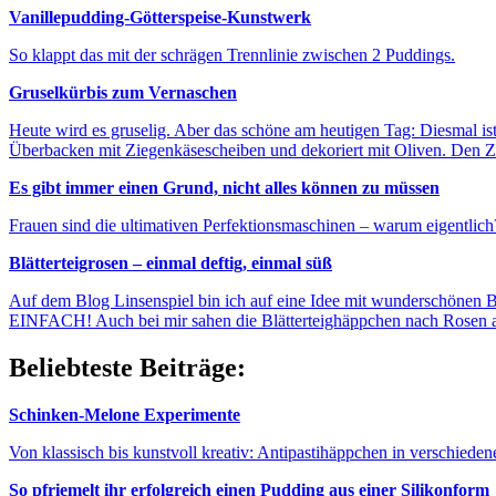
Vanillepudding-Götterspeise-Kunstwerk
So klappt das mit der schrägen Trennlinie zwischen 2 Puddings.
Gruselkürbis zum Vernaschen
Heute wird es gruselig. Aber das schöne am heutigen Tag: Diesmal is
Überbacken mit Ziegenkäsescheiben und dekoriert mit Oliven. Den Z
Es gibt immer einen Grund, nicht alles können zu müssen
Frauen sind die ultimativen Perfektionsmaschinen – warum eigentlich
Blätterteigrosen – einmal deftig, einmal süß
Auf dem Blog Linsenspiel bin ich auf eine Idee mit wunderschönen Blä
EINFACH! Auch bei mir sahen die Blätterteighäppchen nach Rosen au
Beliebteste Beiträge:
Schinken-Melone Experimente
Von klassisch bis kunstvoll kreativ: Antipastihäppchen in verschieden
So pfriemelt ihr erfolgreich einen Pudding aus einer Silikonform