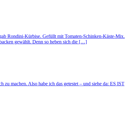
Es gab Rondini-Kürbise. Gefüllt mit Tomaten-Schinken-Käste-Mix.
rbacken gewählt. Denn so heben sich die […]
ch zu machen. Also habe ich das getestet – und siehe da: ES IST