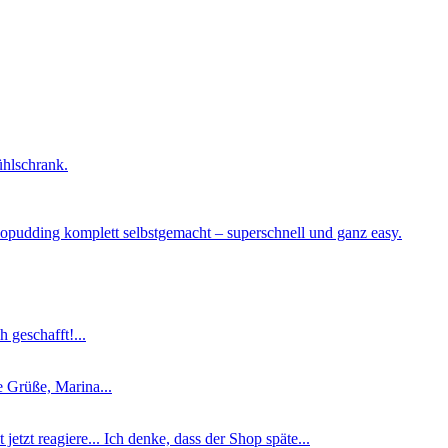
ühlschrank.
okopudding komplett selbstgemacht – superschnell und ganz easy.
 geschafft!...
he Grüße, Marina...
jetzt reagiere... Ich denke, dass der Shop späte...