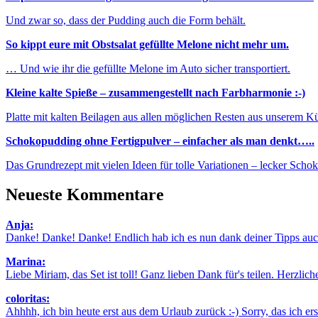
Und zwar so, dass der Pudding auch die Form behält.
So kippt eure mit Obstsalat gefüllte Melone nicht mehr um.
… Und wie ihr die gefüllte Melone im Auto sicher transportiert.
Kleine kalte Spieße – zusammengestellt nach Farbharmonie :-)
Platte mit kalten Beilagen aus allen möglichen Resten aus unserem K
Schokopudding ohne Fertigpulver – einfacher als man denkt…..
Das Grundrezept mit vielen Ideen für tolle Variationen – lecker Sch
Neueste Kommentare
Anja:
Danke! Danke! Danke! Endlich hab ich es nun dank deiner Tipps auch
Marina:
Liebe Miriam, das Set ist toll! Ganz lieben Dank für's teilen. Herzlic
coloritas:
Ahhhh, ich bin heute erst aus dem Urlaub zurück :-) Sorry, das ich erst 