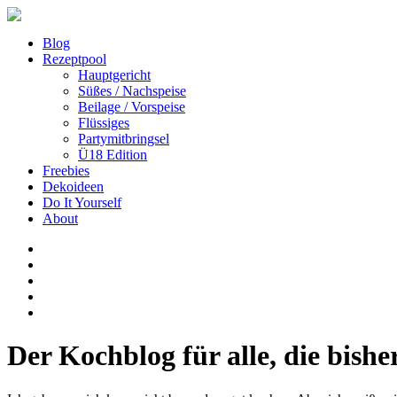
Blog
Rezeptpool
Hauptgericht
Süßes / Nachspeise
Beilage / Vorspeise
Flüssiges
Partymitbringsel
Ü18 Edition
Freebies
Dekoideen
Do It Yourself
About
Der Kochblog für alle, die bishe