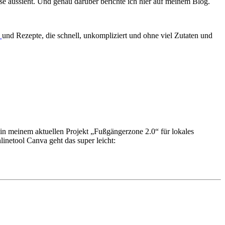
se aussieht. Und genau darüber berichte ich hier auf meinem Blog.
und Rezepte, die schnell, unkompliziert und ohne viel Zutaten und
 in meinem aktuellen Projekt „Fußgängerzone 2.0“ für lokales
linetool Canva geht das super leicht: