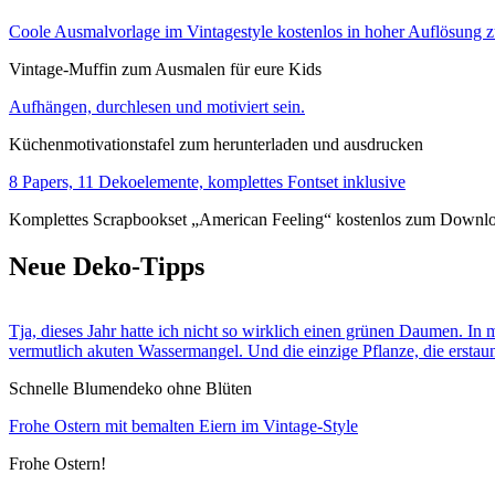
Coole Ausmalvorlage im Vintagestyle kostenlos in hoher Auflösung
Vintage-Muffin zum Ausmalen für eure Kids
Aufhängen, durchlesen und motiviert sein.
Küchenmotivationstafel zum herunterladen und ausdrucken
8 Papers, 11 Dekoelemente, komplettes Fontset inklusive
Komplettes Scrapbookset „American Feeling“ kostenlos zum Downl
Neue Deko-Tipps
Tja, dieses Jahr hatte ich nicht so wirklich einen grünen Daumen. 
vermutlich akuten Wassermangel. Und die einzige Pflanze, die ersta
Schnelle Blumendeko ohne Blüten
Frohe Ostern mit bemalten Eiern im Vintage-Style
Frohe Ostern!