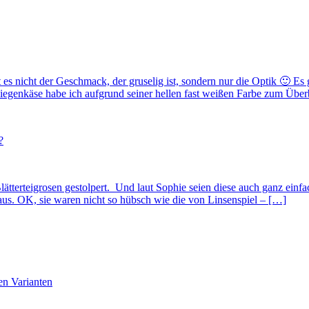
t es nicht der Geschmack, der gruselig ist, sondern nur die Optik 🙂 
iegenkäse habe ich aufgrund seiner hellen fast weißen Farbe zum Übe
?
tterteigrosen gestolpert. Und laut Sophie seien diese auch ganz einfa
s. OK, sie waren nicht so hübsch wie die von Linsenspiel – […]
en Varianten