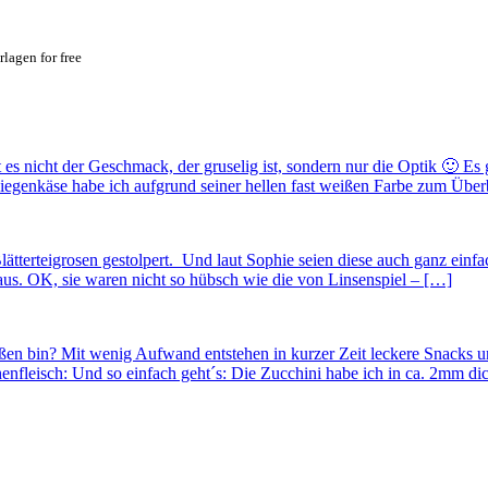
lagen for free
t es nicht der Geschmack, der gruselig ist, sondern nur die Optik 🙂 
iegenkäse habe ich aufgrund seiner hellen fast weißen Farbe zum Übe
tterteigrosen gestolpert. Und laut Sophie seien diese auch ganz einfa
s. OK, sie waren nicht so hübsch wie die von Linsenspiel – […]
ießen bin? Mit wenig Aufwand entstehen in kurzer Zeit leckere Snacks
fleisch: Und so einfach geht´s: Die Zucchini habe ich in ca. 2mm di