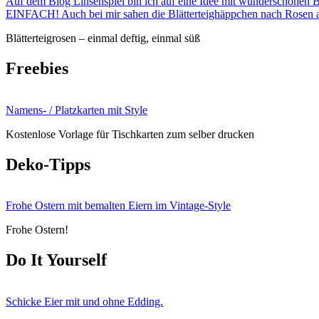
Auf dem Blog Linsenspiel bin ich auf eine Idee mit wunderschönen Blä
EINFACH! Auch bei mir sahen die Blätterteighäppchen nach Rosen au
Blätterteigrosen – einmal deftig, einmal süß
Freebies
Namens- / Platzkarten mit Style
Kostenlose Vorlage für Tischkarten zum selber drucken
Deko-Tipps
Frohe Ostern mit bemalten Eiern im Vintage-Style
Frohe Ostern!
Do It Yourself
Schicke Eier mit und ohne Edding.