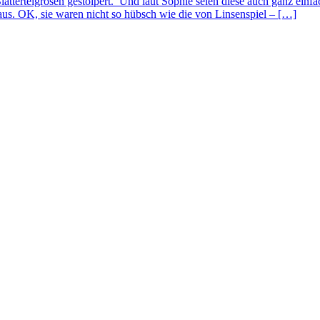
tterteigrosen gestolpert. Und laut Sophie seien diese auch ganz einfa
s. OK, sie waren nicht so hübsch wie die von Linsenspiel – […]