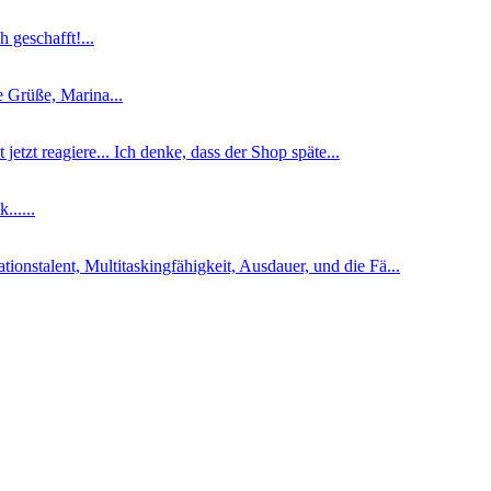
 geschafft!...
he Grüße, Marina...
jetzt reagiere... Ich denke, dass der Shop späte...
......
nstalent, Multitaskingfähigkeit, Ausdauer, und die Fä...