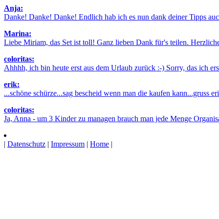
Anja:
Danke! Danke! Danke! Endlich hab ich es nun dank deiner Tipps auch
Marina:
Liebe Miriam, das Set ist toll! Ganz lieben Dank für's teilen. Herzlic
coloritas:
Ahhhh, ich bin heute erst aus dem Urlaub zurück :-) Sorry, das ich erst 
erik:
...schöne schürze...sag bescheid wenn man die kaufen kann...gruss erik
coloritas:
Ja, Anna - um 3 Kinder zu managen brauch man jede Menge Organisatio
|
Datenschutz
|
Impressum
|
Home
|