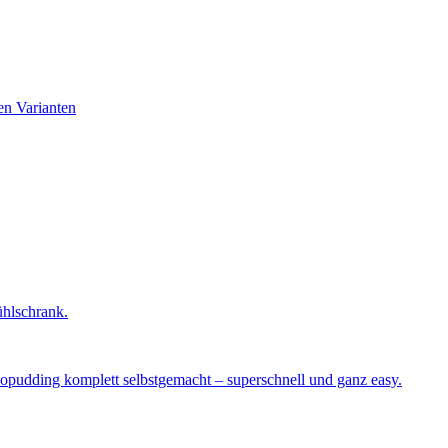
en Varianten
ühlschrank.
okopudding komplett selbstgemacht – superschnell und ganz easy.