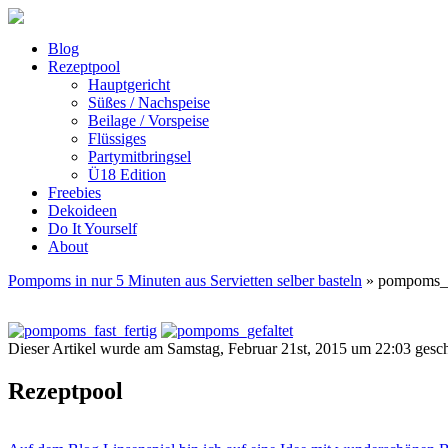
Blog
Rezeptpool
Hauptgericht
Süßes / Nachspeise
Beilage / Vorspeise
Flüssiges
Partymitbringsel
Ü18 Edition
Freebies
Dekoideen
Do It Yourself
About
Pompoms in nur 5 Minuten aus Servietten selber basteln
» pompoms_f
Dieser Artikel wurde am Samstag, Februar 21st, 2015 um 22:03 gesch
Rezeptpool