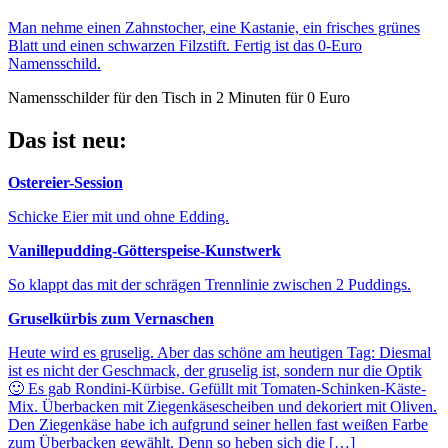
Man nehme einen Zahnstocher, eine Kastanie, ein frisches grünes
Blatt und einen schwarzen Filzstift. Fertig ist das 0-Euro
Namensschild.
Namensschilder für den Tisch in 2 Minuten für 0 Euro
Das ist neu:
Ostereier-Session
Schicke Eier mit und ohne Edding.
Vanillepudding-Götterspeise-Kunstwerk
So klappt das mit der schrägen Trennlinie zwischen 2 Puddings.
Gruselkürbis zum Vernaschen
Heute wird es gruselig. Aber das schöne am heutigen Tag: Diesmal
ist es nicht der Geschmack, der gruselig ist, sondern nur die Optik
🙂 Es gab Rondini-Kürbise. Gefüllt mit Tomaten-Schinken-Käste-
Mix. Überbacken mit Ziegenkäsescheiben und dekoriert mit Oliven.
Den Ziegenkäse habe ich aufgrund seiner hellen fast weißen Farbe
zum Überbacken gewählt. Denn so heben sich die […]