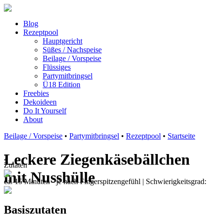
Blog
Rezeptpool
Hauptgericht
Süßes / Nachspeise
Beilage / Vorspeise
Flüssiges
Partymitbringsel
Ü18 Edition
Freebies
Dekoideen
Do It Yourself
About
Beilage / Vorspeise
•
Partymitbringsel
•
Rezeptpool
•
Startseite
Leckere Ziegenkäsebällchen
2
Zutaten
mit Nusshülle
ca. 15 Minuten - je nach Fingerspitzengefühl
| Schwierigkeitsgrad:
Basiszutaten