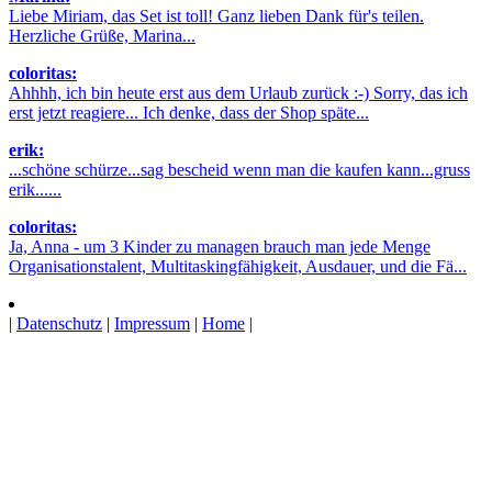
Liebe Miriam, das Set ist toll! Ganz lieben Dank für's teilen.
Herzliche Grüße, Marina...
coloritas:
Ahhhh, ich bin heute erst aus dem Urlaub zurück :-) Sorry, das ich
erst jetzt reagiere... Ich denke, dass der Shop späte...
erik:
...schöne schürze...sag bescheid wenn man die kaufen kann...gruss
erik......
coloritas:
Ja, Anna - um 3 Kinder zu managen brauch man jede Menge
Organisationstalent, Multitaskingfähigkeit, Ausdauer, und die Fä...
|
Datenschutz
|
Impressum
|
Home
|