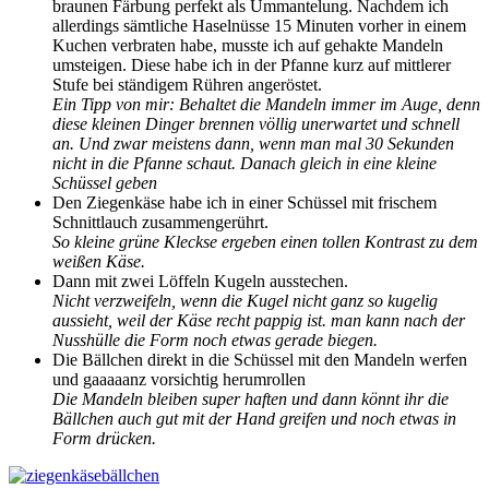
braunen Färbung perfekt als Ummantelung. Nachdem ich
allerdings sämtliche Haselnüsse 15 Minuten vorher in einem
Kuchen verbraten habe, musste ich auf gehakte Mandeln
umsteigen. Diese habe ich in der Pfanne kurz auf mittlerer
Stufe bei ständigem Rühren angeröstet.
Ein Tipp von mir: Behaltet die Mandeln immer im Auge, denn
diese kleinen Dinger brennen völlig unerwartet und schnell
an. Und zwar meistens dann, wenn man mal 30 Sekunden
nicht in die Pfanne schaut. Danach gleich in eine kleine
Schüssel geben
Den Ziegenkäse habe ich in einer Schüssel mit frischem
Schnittlauch zusammengerührt.
So kleine grüne Kleckse ergeben einen tollen Kontrast zu dem
weißen Käse.
Dann mit zwei Löffeln Kugeln ausstechen.
Nicht verzweifeln, wenn die Kugel nicht ganz so kugelig
aussieht, weil der Käse recht pappig ist. man kann nach der
Nusshülle die Form noch etwas gerade biegen.
Die Bällchen direkt in die Schüssel mit den Mandeln werfen
und gaaaaanz vorsichtig herumrollen
Die Mandeln bleiben super haften und dann könnt ihr die
Bällchen auch gut mit der Hand greifen und noch etwas in
Form drücken.