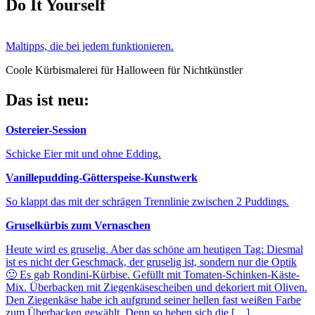
Do It Yourself
Maltipps, die bei jedem funktionieren.
Coole Kürbismalerei für Halloween für Nichtkünstler
Das ist neu:
Ostereier-Session
Schicke Eier mit und ohne Edding.
Vanillepudding-Götterspeise-Kunstwerk
So klappt das mit der schrägen Trennlinie zwischen 2 Puddings.
Gruselkürbis zum Vernaschen
Heute wird es gruselig. Aber das schöne am heutigen Tag: Diesmal
ist es nicht der Geschmack, der gruselig ist, sondern nur die Optik
🙂 Es gab Rondini-Kürbise. Gefüllt mit Tomaten-Schinken-Käste-
Mix. Überbacken mit Ziegenkäsescheiben und dekoriert mit Oliven.
Den Ziegenkäse habe ich aufgrund seiner hellen fast weißen Farbe
zum Überbacken gewählt. Denn so heben sich die […]