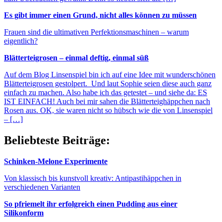
Es gibt immer einen Grund, nicht alles können zu müssen
Frauen sind die ultimativen Perfektionsmaschinen – warum
eigentlich?
Blätterteigrosen – einmal deftig, einmal süß
Auf dem Blog Linsenspiel bin ich auf eine Idee mit wunderschönen
Blätterteigrosen gestolpert. Und laut Sophie seien diese auch ganz
einfach zu machen. Also habe ich das getestet – und siehe da: ES
IST EINFACH! Auch bei mir sahen die Blätterteighäppchen nach
Rosen aus. OK, sie waren nicht so hübsch wie die von Linsenspiel
– […]
Beliebteste Beiträge:
Schinken-Melone Experimente
Von klassisch bis kunstvoll kreativ: Antipastihäppchen in
verschiedenen Varianten
So pfriemelt ihr erfolgreich einen Pudding aus einer
Silikonform