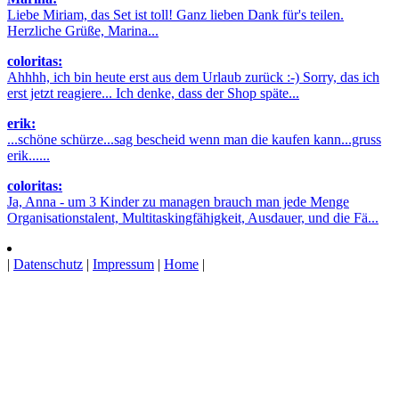
Liebe Miriam, das Set ist toll! Ganz lieben Dank für's teilen.
Herzliche Grüße, Marina...
coloritas:
Ahhhh, ich bin heute erst aus dem Urlaub zurück :-) Sorry, das ich
erst jetzt reagiere... Ich denke, dass der Shop späte...
erik:
...schöne schürze...sag bescheid wenn man die kaufen kann...gruss
erik......
coloritas:
Ja, Anna - um 3 Kinder zu managen brauch man jede Menge
Organisationstalent, Multitaskingfähigkeit, Ausdauer, und die Fä...
|
Datenschutz
|
Impressum
|
Home
|