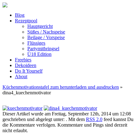
Blog
Rezeptpool
Hauptgericht
Süßes / Nachspeise
Beilage / Vorspeise
Flüssiges
Partymitbringsel
Ü18 Edition
Freebies
Dekoideen
Do It Yourself
About
Küchenmotivationstafel zum herunterladen und ausdrucken
»
dina4_kuechenmotivator
Dieser Artikel wurde am Freitag, September 12th, 2014 um 12:08
geschrieben und abgelegt unter: . Mit dem
RSS 2.0
feed kannst Du
die Kommentare verfolgen. Kommentare und Pings sind derzeit
nicht erlaubt.