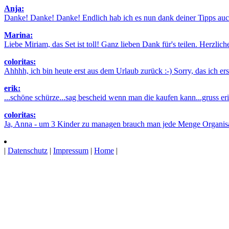
Anja:
Danke! Danke! Danke! Endlich hab ich es nun dank deiner Tipps auch
Marina:
Liebe Miriam, das Set ist toll! Ganz lieben Dank für's teilen. Herzlic
coloritas:
Ahhhh, ich bin heute erst aus dem Urlaub zurück :-) Sorry, das ich erst 
erik:
...schöne schürze...sag bescheid wenn man die kaufen kann...gruss erik
coloritas:
Ja, Anna - um 3 Kinder zu managen brauch man jede Menge Organisatio
|
Datenschutz
|
Impressum
|
Home
|