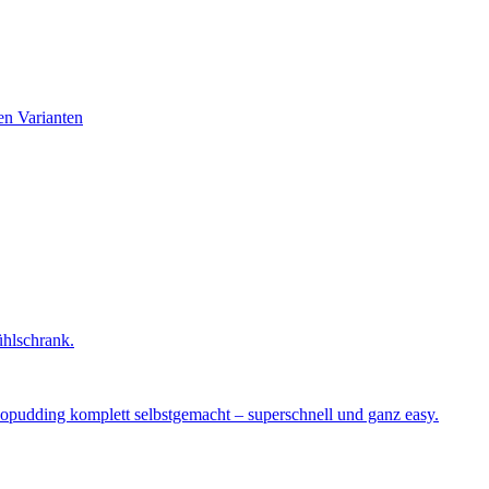
en Varianten
ühlschrank.
okopudding komplett selbstgemacht – superschnell und ganz easy.