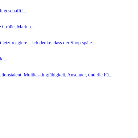
 geschafft!...
he Grüße, Marina...
jetzt reagiere... Ich denke, dass der Shop späte...
......
nstalent, Multitaskingfähigkeit, Ausdauer, und die Fä...