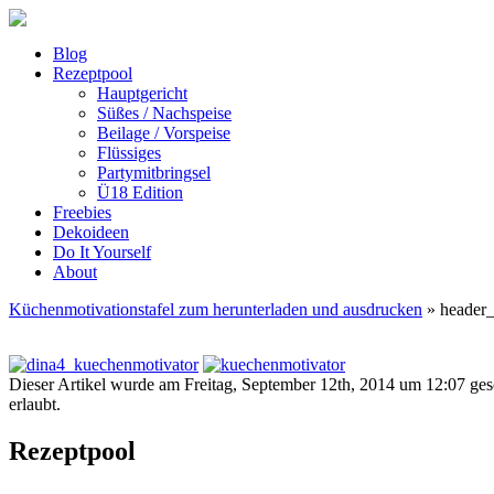
Blog
Rezeptpool
Hauptgericht
Süßes / Nachspeise
Beilage / Vorspeise
Flüssiges
Partymitbringsel
Ü18 Edition
Freebies
Dekoideen
Do It Yourself
About
Küchenmotivationstafel zum herunterladen und ausdrucken
» header_
Dieser Artikel wurde am Freitag, September 12th, 2014 um 12:07 ges
erlaubt.
Rezeptpool