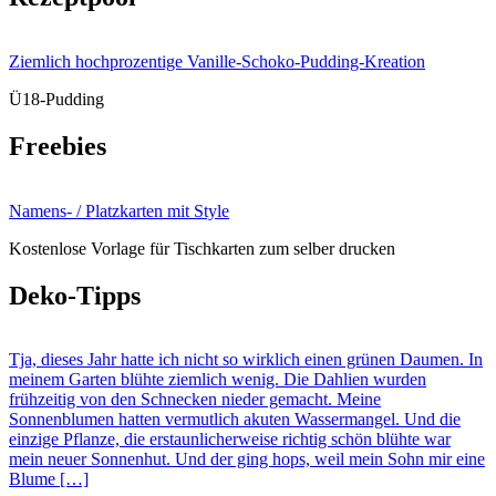
Ziemlich hochprozentige Vanille-Schoko-Pudding-Kreation
Ü18-Pudding
Freebies
Namens- / Platzkarten mit Style
Kostenlose Vorlage für Tischkarten zum selber drucken
Deko-Tipps
Tja, dieses Jahr hatte ich nicht so wirklich einen grünen Daumen. In
meinem Garten blühte ziemlich wenig. Die Dahlien wurden
frühzeitig von den Schnecken nieder gemacht. Meine
Sonnenblumen hatten vermutlich akuten Wassermangel. Und die
einzige Pflanze, die erstaunlicherweise richtig schön blühte war
mein neuer Sonnenhut. Und der ging hops, weil mein Sohn mir eine
Blume […]