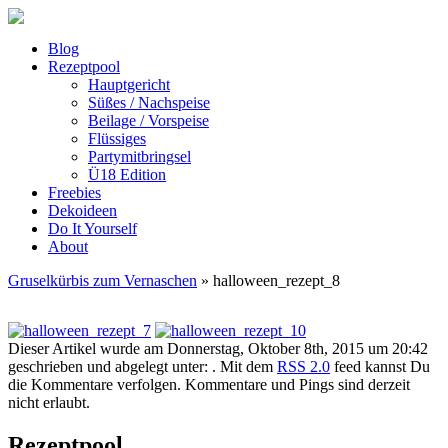
Blog
Rezeptpool
Hauptgericht
Süßes / Nachspeise
Beilage / Vorspeise
Flüssiges
Partymitbringsel
Ü18 Edition
Freebies
Dekoideen
Do It Yourself
About
Gruselkürbis zum Vernaschen
» halloween_rezept_8
Dieser Artikel wurde am Donnerstag, Oktober 8th, 2015 um 20:42
geschrieben und abgelegt unter: . Mit dem
RSS 2.0
feed kannst Du
die Kommentare verfolgen. Kommentare und Pings sind derzeit
nicht erlaubt.
Rezeptpool