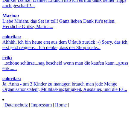
Danke! Danke! Danke! Endlich hab ich es nun dank deiner Tipps
auch geschafft!...
Marina:
Liebe Miriam, das Set ist toll! Ganz lieben Dank für's teilen.
Herzliche Grüße, Marina...
coloritas:
Ahhhh, ich bin heute erst aus dem Urlaub zurück :-) Sorry, das ich
erst jetzt reagiere... Ich denke, dass der Shop späte...
erik:
...schöne schürze...sag bescheid wenn man die kaufen kann...gruss
erik......
coloritas:
Ja, Anna - um 3 Kinder zu managen brauch man jede Menge
Organisationstalent, Multitaskingfähigkeit, Ausdauer, und die Fä...
|
Datenschutz
|
Impressum
|
Home
|