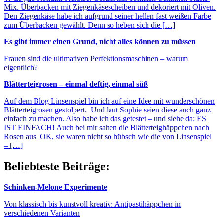
Mix. Überbacken mit Ziegenkäsescheiben und dekoriert mit Oliven.
Den Ziegenkäse habe ich aufgrund seiner hellen fast weißen Farbe
zum Überbacken gewählt. Denn so heben sich die […]
Es gibt immer einen Grund, nicht alles können zu müssen
Frauen sind die ultimativen Perfektionsmaschinen – warum
eigentlich?
Blätterteigrosen – einmal deftig, einmal süß
Auf dem Blog Linsenspiel bin ich auf eine Idee mit wunderschönen
Blätterteigrosen gestolpert. Und laut Sophie seien diese auch ganz
einfach zu machen. Also habe ich das getestet – und siehe da: ES
IST EINFACH! Auch bei mir sahen die Blätterteighäppchen nach
Rosen aus. OK, sie waren nicht so hübsch wie die von Linsenspiel
– […]
Beliebteste Beiträge:
Schinken-Melone Experimente
Von klassisch bis kunstvoll kreativ: Antipastihäppchen in
verschiedenen Varianten