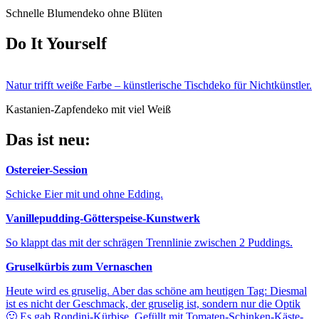
Schnelle Blumendeko ohne Blüten
Do It Yourself
Natur trifft weiße Farbe – künstlerische Tischdeko für Nichtkünstler.
Kastanien-Zapfendeko mit viel Weiß
Das ist neu:
Ostereier-Session
Schicke Eier mit und ohne Edding.
Vanillepudding-Götterspeise-Kunstwerk
So klappt das mit der schrägen Trennlinie zwischen 2 Puddings.
Gruselkürbis zum Vernaschen
Heute wird es gruselig. Aber das schöne am heutigen Tag: Diesmal
ist es nicht der Geschmack, der gruselig ist, sondern nur die Optik
🙂 Es gab Rondini-Kürbise. Gefüllt mit Tomaten-Schinken-Käste-