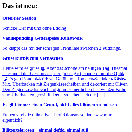
Das ist neu:
Ostereier-Session
Schicke Eier mit und ohne Edding.
Vanillepudding-Götterspeise-Kunstwerk
So klappt das mit der schrägen Trennlinie zwischen 2 Puddings.
Gruselkürbis zum Vernaschen
Heute wird es gruselig. Aber das schöne am heutigen Tag: Diesmal
ist es nicht der Geschmack, der gruselig ist, sondern nur die Optik
🙂 Es gab Rondini-Kürbise. Gefüllt mit Tomaten-Schinken-Käste-
Mix. Überbacken mit Ziegenkäsescheiben und dekoriert mit Oliven.
Den Ziegenkäse habe ich aufgrund seiner hellen fast weißen Farbe
zum Überbacken gewählt. Denn so heben sich die […]
Es gibt immer einen Grund, nicht alles können zu müssen
Frauen sind die ultimativen Perfektionsmaschinen – warum
eigentlich?
Blätterteigrosen – einmal deftig, einmal süß