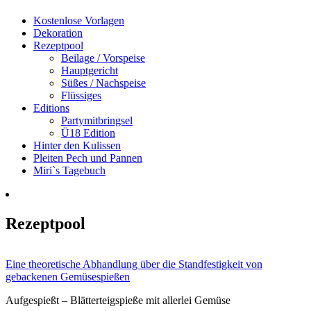
Kostenlose Vorlagen
Dekoration
Rezeptpool
Beilage / Vorspeise
Hauptgericht
Süßes / Nachspeise
Flüssiges
Editions
Partymitbringsel
Ü18 Edition
Hinter den Kulissen
Pleiten Pech und Pannen
Miri`s Tagebuch
Rezeptpool
Eine theoretische Abhandlung über die Standfestigkeit von
gebackenen Gemüsespießen
Aufgespießt – Blätterteigspieße mit allerlei Gemüse