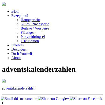
Blog
Rezeptpool
Hauptgericht
Süßes / Nachspeise
Beilage / Vorspeise
Flüssiges
Partymitbringsel
Ü18 Edition
Freebies
Dekoideen
Do It Yourself
About
adventskalenderzahlen
adventskalenderzahlen