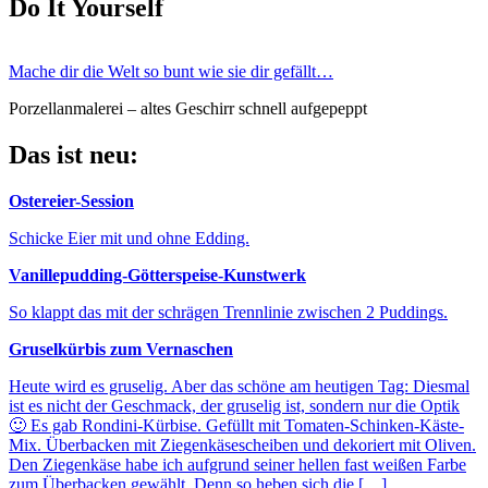
Do It Yourself
Mache dir die Welt so bunt wie sie dir gefällt…
Porzellanmalerei – altes Geschirr schnell aufgepeppt
Das ist neu:
Ostereier-Session
Schicke Eier mit und ohne Edding.
Vanillepudding-Götterspeise-Kunstwerk
So klappt das mit der schrägen Trennlinie zwischen 2 Puddings.
Gruselkürbis zum Vernaschen
Heute wird es gruselig. Aber das schöne am heutigen Tag: Diesmal
ist es nicht der Geschmack, der gruselig ist, sondern nur die Optik
🙂 Es gab Rondini-Kürbise. Gefüllt mit Tomaten-Schinken-Käste-
Mix. Überbacken mit Ziegenkäsescheiben und dekoriert mit Oliven.
Den Ziegenkäse habe ich aufgrund seiner hellen fast weißen Farbe
zum Überbacken gewählt. Denn so heben sich die […]