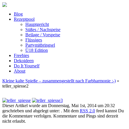
Blog
Rezeptpool
Hauptgericht
Süßes / Nachspeise
Beilage / Vorspeise
Flüssiges
Partymitbringsel
Ü18 Edition
Freebies
Dekoideen
Do It Yourself
About
Kleine kalte Spieße – zusammengestellt nach Farbharmonie :-)
»
teller_spiesse2
Dieser Artikel wurde am Donnerstag, Mai 1st, 2014 um 20:32
geschrieben und abgelegt unter: . Mit dem
RSS 2.0
feed kannst Du
die Kommentare verfolgen. Kommentare und Pings sind derzeit
nicht erlaubt.