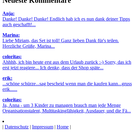
Neueste Kommentare
Anja:
Danke! Danke! Danke! Endlich hab ich es nun dank deiner Tipps
auch geschafft!...
Marina:
Liebe Miriam, das Set ist toll! Ganz lieben Dank für's teilen.
Herzliche Grüße, Marina...
coloritas:
Ahhhh, ich bin heute erst aus dem Urlaub zurück :-) Sorry, das ich
erst jetzt reagiere... Ich denke, dass der Shop späte...
erik:
...schöne schürze...sag bescheid wenn man die kaufen kann...gruss
erik......
coloritas:
Ja, Anna - um 3 Kinder zu managen brauch man jede Menge
Organisationstalent, Multitaskingfähigkeit, Ausdauer, und die Fä...
|
Datenschutz
|
Impressum
|
Home
|