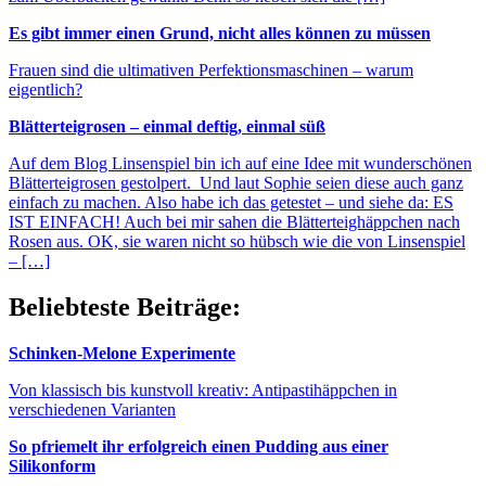
Es gibt immer einen Grund, nicht alles können zu müssen
Frauen sind die ultimativen Perfektionsmaschinen – warum
eigentlich?
Blätterteigrosen – einmal deftig, einmal süß
Auf dem Blog Linsenspiel bin ich auf eine Idee mit wunderschönen
Blätterteigrosen gestolpert. Und laut Sophie seien diese auch ganz
einfach zu machen. Also habe ich das getestet – und siehe da: ES
IST EINFACH! Auch bei mir sahen die Blätterteighäppchen nach
Rosen aus. OK, sie waren nicht so hübsch wie die von Linsenspiel
– […]
Beliebteste Beiträge:
Schinken-Melone Experimente
Von klassisch bis kunstvoll kreativ: Antipastihäppchen in
verschiedenen Varianten
So pfriemelt ihr erfolgreich einen Pudding aus einer
Silikonform