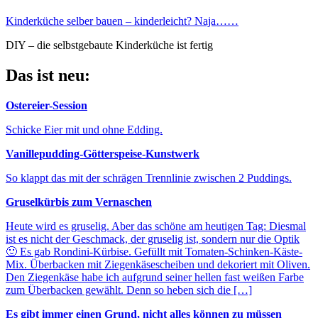
Kinderküche selber bauen – kinderleicht? Naja……
DIY – die selbstgebaute Kinderküche ist fertig
Das ist neu:
Ostereier-Session
Schicke Eier mit und ohne Edding.
Vanillepudding-Götterspeise-Kunstwerk
So klappt das mit der schrägen Trennlinie zwischen 2 Puddings.
Gruselkürbis zum Vernaschen
Heute wird es gruselig. Aber das schöne am heutigen Tag: Diesmal
ist es nicht der Geschmack, der gruselig ist, sondern nur die Optik
🙂 Es gab Rondini-Kürbise. Gefüllt mit Tomaten-Schinken-Käste-
Mix. Überbacken mit Ziegenkäsescheiben und dekoriert mit Oliven.
Den Ziegenkäse habe ich aufgrund seiner hellen fast weißen Farbe
zum Überbacken gewählt. Denn so heben sich die […]
Es gibt immer einen Grund, nicht alles können zu müssen