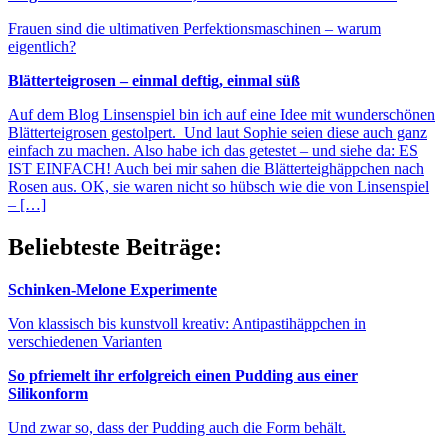
Frauen sind die ultimativen Perfektionsmaschinen – warum
eigentlich?
Blätterteigrosen – einmal deftig, einmal süß
Auf dem Blog Linsenspiel bin ich auf eine Idee mit wunderschönen
Blätterteigrosen gestolpert. Und laut Sophie seien diese auch ganz
einfach zu machen. Also habe ich das getestet – und siehe da: ES
IST EINFACH! Auch bei mir sahen die Blätterteighäppchen nach
Rosen aus. OK, sie waren nicht so hübsch wie die von Linsenspiel
– […]
Beliebteste Beiträge:
Schinken-Melone Experimente
Von klassisch bis kunstvoll kreativ: Antipastihäppchen in
verschiedenen Varianten
So pfriemelt ihr erfolgreich einen Pudding aus einer
Silikonform
Und zwar so, dass der Pudding auch die Form behält.