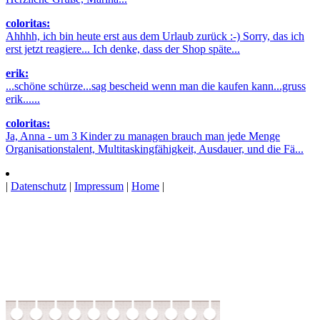
coloritas:
Ahhhh, ich bin heute erst aus dem Urlaub zurück :-) Sorry, das ich
erst jetzt reagiere... Ich denke, dass der Shop späte...
erik:
...schöne schürze...sag bescheid wenn man die kaufen kann...gruss
erik......
coloritas:
Ja, Anna - um 3 Kinder zu managen brauch man jede Menge
Organisationstalent, Multitaskingfähigkeit, Ausdauer, und die Fä...
|
Datenschutz
|
Impressum
|
Home
|