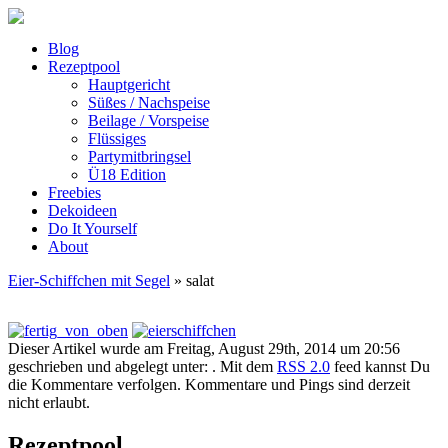
Blog
Rezeptpool
Hauptgericht
Süßes / Nachspeise
Beilage / Vorspeise
Flüssiges
Partymitbringsel
Ü18 Edition
Freebies
Dekoideen
Do It Yourself
About
Eier-Schiffchen mit Segel
» salat
Dieser Artikel wurde am Freitag, August 29th, 2014 um 20:56
geschrieben und abgelegt unter: . Mit dem
RSS 2.0
feed kannst Du
die Kommentare verfolgen. Kommentare und Pings sind derzeit
nicht erlaubt.
Rezeptpool